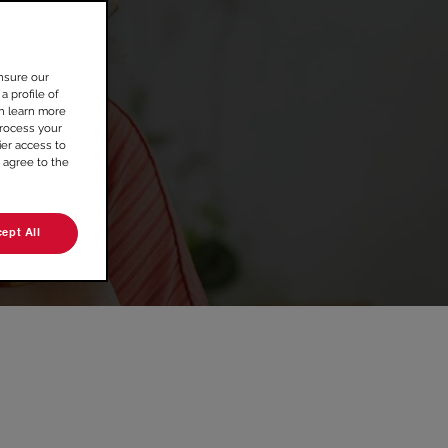
nsure our
a profile of
an learn more
rocess your
ier access to
 agree to the
ept All