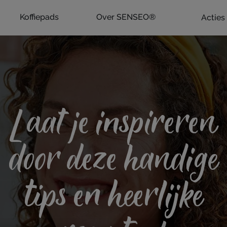
Koffiepads
Over SENSEO®
Acties
Laat je inspireren
door deze handige
tips en heerlijke