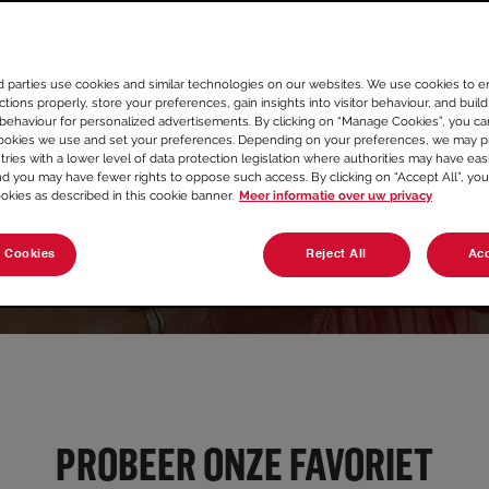
recepten!
d parties use cookies and similar technologies on our websites. We use cookies to e
Lees alles wat je moet weten over SENSEO®:
tions properly, store your preferences, gain insights into visitor behaviour, and build 
 behaviour for personalized advertisements. By clicking on “Manage Cookies”, you c
van handige tips tot leuke koffieweetjes en
ookies we use and set your preferences. Depending on your preferences, we may p
heerlijke recepten.
tries with a lower level of data protection legislation where authorities may have eas
nd you may have fewer rights to oppose such access. By clicking on “Accept All”, you
ookies as described in this cookie banner.
Meer informatie over uw privacy
 Cookies
Reject All
Acc
PROBEER ONZE FAVORIET