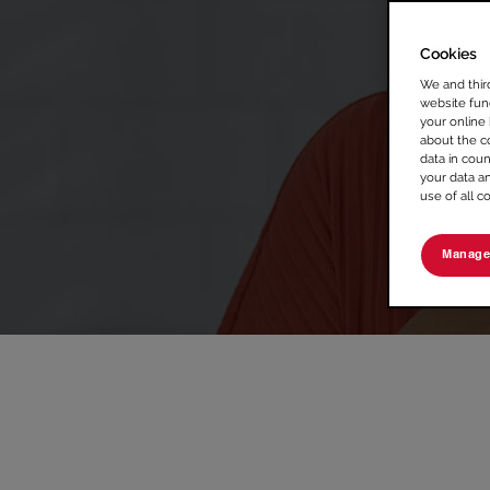
Cookies
We and thir
website func
your online
about the c
data in coun
your data a
use of all c
Manage