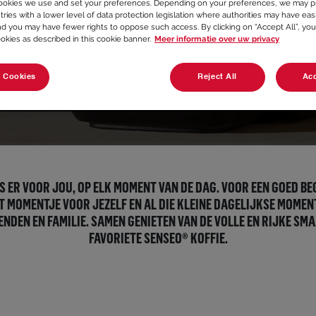
ookies we use and set your preferences. Depending on your preferences, we may p
tries with a lower level of data protection legislation where authorities may have eas
nd you may have fewer rights to oppose such access. By clicking on “Accept All”, you
ookies as described in this cookie banner.
Meer informatie over uw privacy
 Cookies
Reject All
Acc
S ER VOOR JOU, OP ELK MOMENT VAN DE DAG. VOOR EEN GOED BE
T MOMENTJE VOOR JEZELF EN AL DIE KLEINE DAGELIJKSE MOME
ENDEN EN FAMILIE. SAMEN GENIETEN VAN DE VOLLE EN RIJKE SMA
FAVORIETE SENSEO® KOFFIE.