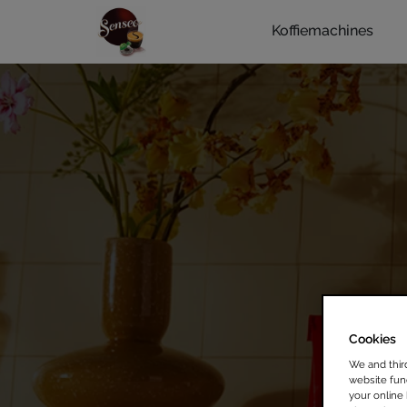
Koffiemachines
Cookies
We and thir
website func
your online