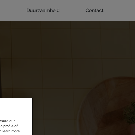
Duurzaamheid
Contact
nsure our
a profile of
an learn more