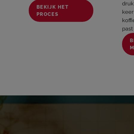
druk
BEKIJK HET
keer
PROCES
koff
past 
B
M