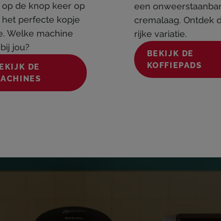
 op de knop keer op
een onweerstaanba
 het perfecte kopje
cremalaag. Ontdek 
ie. Welke machine
rijke variatie.
bij jou?
BEKIJK DE
KOFFIEPADS
EKIJK DE
ACHINES