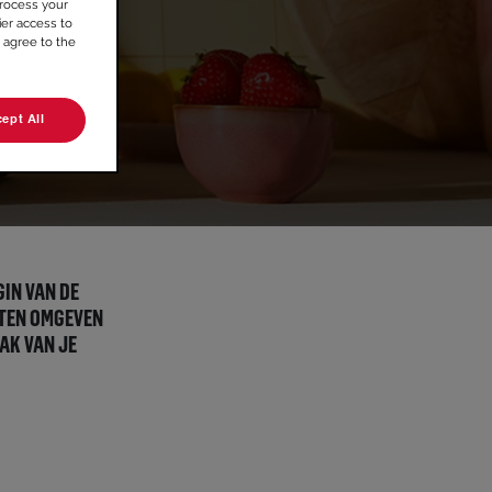
rocess your
ier access to
 agree to the
ept All
GIN VAN DE
NTEN OMGEVEN
AK VAN JE