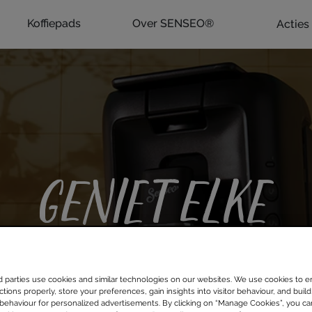
Koffiepads
Over SENSEO®
Acties
GENIET ELKE
DAG MET
SENSEO®
d parties use cookies and similar technologies on our websites. We use cookies to e
tions properly, store your preferences, gain insights into visitor behaviour, and build 
 behaviour for personalized advertisements. By clicking on “Manage Cookies”, you c