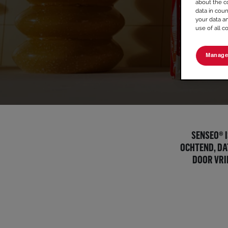
about the c
data in coun
your data a
use of all c
Manage
SENSEO® I
OCHTEND, DA
DOOR VRI