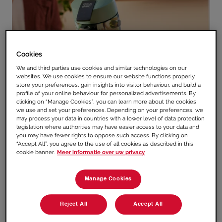
Cookies
We and third parties use cookies and similar technologies on our
websites. We use cookies to ensure our website functions properly,
store your preferences, gain insights into visitor behaviour, and build a
profile of your online behaviour for personalized advertisements. By
clicking on “Manage Cookies”, you can learn more about the cookies
we use and set your preferences. Depending on your preferences, we
may process your data in countries with a lower level of data protection
SENSEO® & Dutch Design Brand
legislation where authorities may have easier access to your data and
you may have fewer rights to oppose such access. By clicking on
“Accept All”, you agree to the use of all cookies as described in this
Koffieliefhebbers, opgelet: binnenkort
cookie banner.
Meer informatie over uw privacy
krijgt jouw keuken een stijlvolle upgrade.
SENSEO® en Dutch Design Brand
Manage Cookies
bundelen hun krachten voor een
bijzondere limited edition die design en
Reject All
Accept All
koffiegenot samenbrengt.
Zoals je ziet,