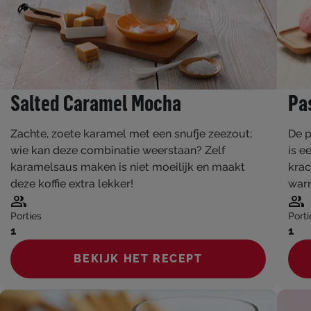
Salted Caramel Mocha
Pa
Zachte, zoete karamel met een snufje zeezout;
De p
wie kan deze combinatie weerstaan? Zelf
is e
karamelsaus maken is niet moeilijk en maakt
krac
deze koffie extra lekker!
war
Porties
Porti
1
1
BEKIJK HET RECEPT