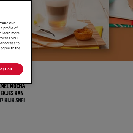
nsure our
a profile of
an learn more
rocess your
ier access to
 agree to the
ept All
 DE
SENSEO®
RAMEL MOCHA
OEKJES KAN
N? KIJK SNEL