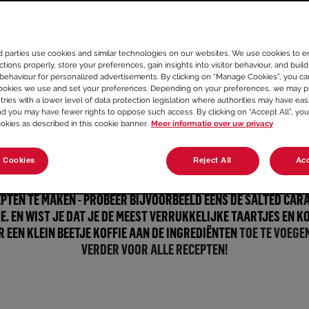
SENSEO®
d parties use cookies and similar technologies on our websites. We use cookies to e
tions properly, store your preferences, gain insights into visitor behaviour, and build 
 behaviour for personalized advertisements. By clicking on “Manage Cookies”, you c
ookies we use and set your preferences. Depending on your preferences, we may p
tries with a lower level of data protection legislation where authorities may have eas
nd you may have fewer rights to oppose such access. By clicking on “Accept All”, you
ookies as described in this cookie banner.
Meer informatie over uw privacy
 Cookies
Reject All
Acc
EZELF EENS OP EEN EXTRA LEKKER KOPJE KOFFIE DOOR EEN VAN
PTEN TE MAKEN - PROBEER BIJVOORBEELD EENS DE SALTED CA
E. EN WIST JE DAT JE DE MEEST VERRUKKELIJKE TAARTJES EN K
 EEN KLEIN BEETJE KOFFIE AAN DE
INGREDIËNTEN
TOE TE VOEGE
VERDER VOOR ALLE RECEPTEN!