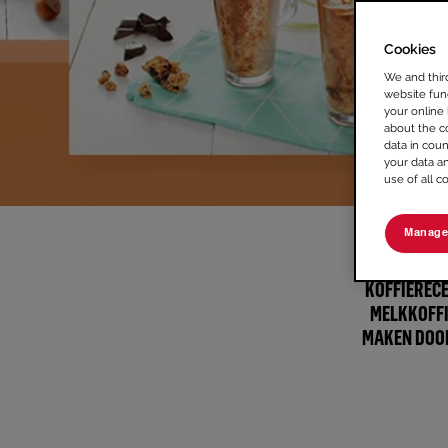
Cookies
We and thir
website func
your online
about the c
data in coun
your data a
use of all c
Manage
TRAKTEER J
KOFFIERECE
MELKKOFFI
MAKEN DOOR