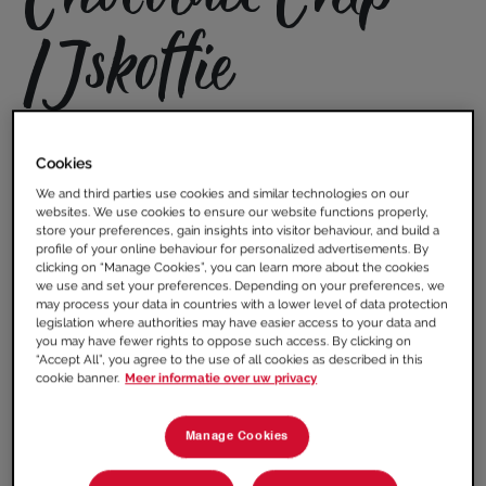
IJskoffie
Porties:
1
Voor deze ijskoffie lopen chocoladeliefhebbers
Cookies
meteen warm. Je favoriete chocolate chip cookies,
We and third parties use cookies and similar technologies on our
chocoladesaus én vanille-ijs, samen in één
websites. We use cookies to ensure our website functions properly,
verrukkelijk verkoelende ijskoffie.
store your preferences, gain insights into visitor behaviour, and build a
profile of your online behaviour for personalized advertisements. By
clicking on “Manage Cookies”, you can learn more about the cookies
Ook benieuwd naar Chocolate Chip Koekjes?
Kijk
we use and set your preferences. Depending on your preferences, we
may process your data in countries with a lower level of data protection
hier
.
legislation where authorities may have easier access to your data and
you may have fewer rights to oppose such access. By clicking on
RECEPT AFDRUKKEN
“Accept All”, you agree to the use of all cookies as described in this
cookie banner.
Meer informatie over uw privacy
Ingrediënten
Manage Cookies