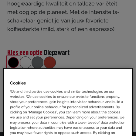
hoogwaardige kwaliteit en talloze variëteit
met oog op de planeet. Met de intensiteits-
schakelaar geniet je van jouw favoriete
koffiesterkte (mild, sterk of een espresso).
Kies een optie
Diepzwart
Cookies
KOOP NU
We and third parties use cookies and similar technologies on our
websites. We use cookies to ensure our website functions properly,
store your preferences, gain insights into visitor behaviour, and build a
profile of your online behaviour for personalized advertisements. By
clicking on “Manage Cookies”, you can learn more about the cookies
MEER PRODUCT DETAILS
we use and set your preferences. Depending on your preferences, we
may process your data in countries with a lower level of data protection
legislation where authorities may have easier access to your data and
you may have fewer rights to oppose such access. By clicking on