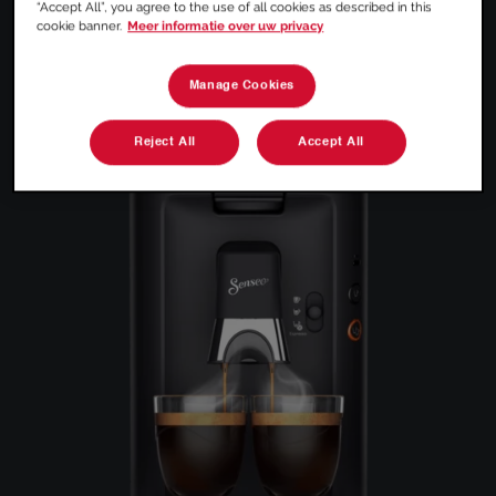
“Accept All”, you agree to the use of all cookies as described in this
cookie banner.
Meer informatie over uw privacy
Technische specificaties
Manage Cookies
Reject All
Accept All