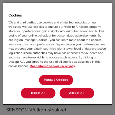
Algemeen:
Cookies
Deze actie van Jacobs Douwe Egberts
We and third parties use cookies and similar technologies on our
Nederland B.V. geldt alleen voor aankopen
websites. We use cookies to ensure our website functions properly,
gedaan in Nederland in de periode van 1
store your preferences, gain insights into visitor behaviour, and build a
profile of your online behaviour for personalized advertisements. By
oktober 2025 t/m 31 oktober 2025.
clicking on “Manage Cookies”, you can learn more about the cookies
Registreren kan tot en met uiterlijk 14
we use and set your preferences. Depending on your preferences, we
may process your data in countries with a lower level of data protection
november 2025.
legislation where authorities may have easier access to your data and
you may have fewer rights to oppose such access. By clicking on
De actie geldt alleen op de aankoop van een
“Accept All”, you agree to the use of all cookies as described in this
SENSEO® Maestro beginnend met
cookie banner.
Meer informatie over uw privacy
typenummer CSA260.
Maximaal 1 inzending per machine en 2
Manage Cookies
inzendingen per naam en adres.
Reject All
Accept All
Deze Actie is niet geldig in combinatie met
andere acties en aanbiedingen m.u.v. het
SENSEO® Welkomstpakket.